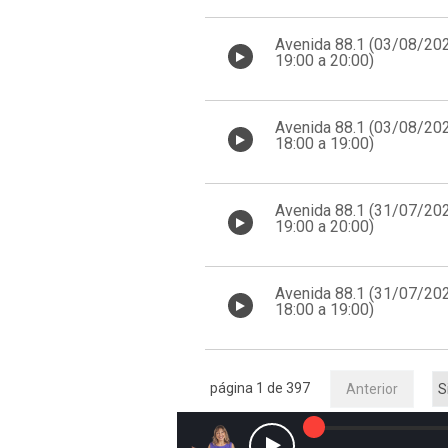
Avenida 88.1 (03/08/20
19:00 a 20:00)
Avenida 88.1 (03/08/20
18:00 a 19:00)
Avenida 88.1 (31/07/20
19:00 a 20:00)
Avenida 88.1 (31/07/20
18:00 a 19:00)
página 1 de 397
Anterior
S
Reproducir