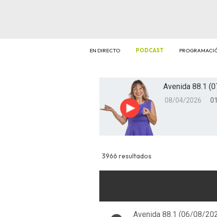
EN DIRECTO
PODCAST
PROGRAMACI
Avenida 88.1 (0
08/04/2026
01
Reproducir
3966 resultados
Avenida 88.1 (06/08/20