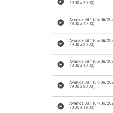
19:00 a 20:00)
Avenida 88.1 (06/08/20
18:00 a 19:00)
Avenida 88.1 (05/08/20
19:00 a 20:00)
Avenida 88.1 (05/08/20
18:00 a 19:00)
Avenida 88.1 (04/08/20
19:00 a 20:00)
Avenida 88.1 (04/08/20
18:00 a 19:00)