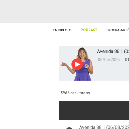
EN DIRECTO
PODCAST
PROGRAMACI
Avenida 88.1 (0
06/05/2026
01
Reproducir
3966 resultados
Avenida 88.1 (06/08/20