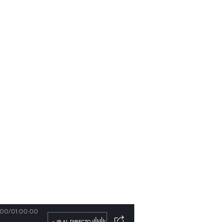
:00
/
01:00:00
IR AL DIRECTO