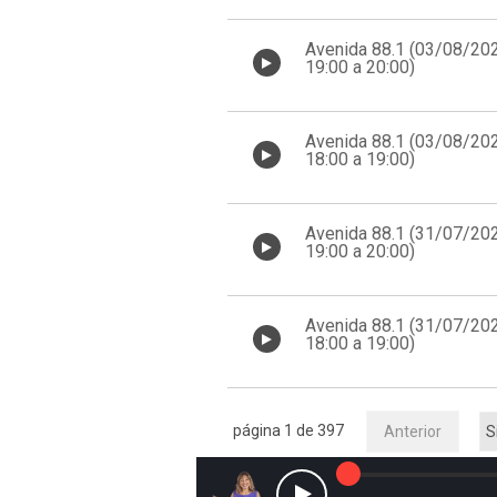
Avenida 88.1 (03/08/20
19:00 a 20:00)
Avenida 88.1 (03/08/20
18:00 a 19:00)
Avenida 88.1 (31/07/20
19:00 a 20:00)
Avenida 88.1 (31/07/20
18:00 a 19:00)
página 1 de 397
Anterior
S
Reproducir