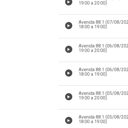
19:00 a 20:00)
Avenida 88.1 (07/08/20
18:00 a 19:00)
Avenida 88.1 (06/08/20
19:00 a 20:00)
Avenida 88.1 (06/08/20
18:00 a 19:00)
Avenida 88.1 (05/08/20
19:00 a 20:00)
Avenida 88.1 (05/08/20
18:00 a 19:00)