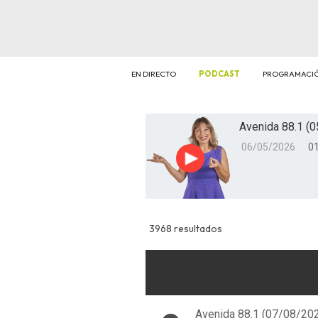
EN DIRECTO
PODCAST
PROGRAMACI
Avenida 88.1 (0
06/05/2026
01
Reproducir
3968 resultados
Avenida 88.1 (07/08/20