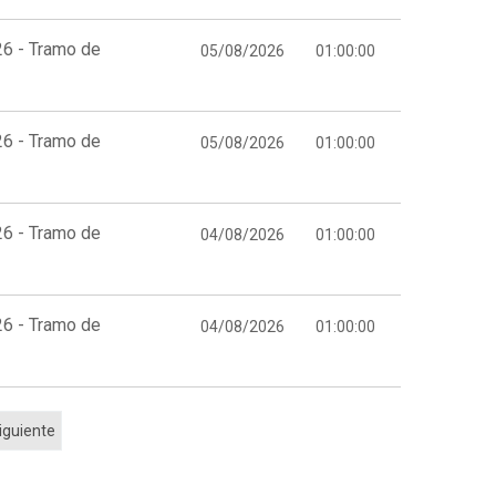
26 - Tramo de
05/08/2026
01:00:00
26 - Tramo de
05/08/2026
01:00:00
26 - Tramo de
04/08/2026
01:00:00
26 - Tramo de
04/08/2026
01:00:00
iguiente