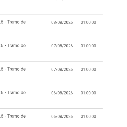
26 - Tramo de
08/08/2026
01:00:00
26 - Tramo de
07/08/2026
01:00:00
26 - Tramo de
07/08/2026
01:00:00
26 - Tramo de
06/08/2026
01:00:00
26 - Tramo de
06/08/2026
01:00:00