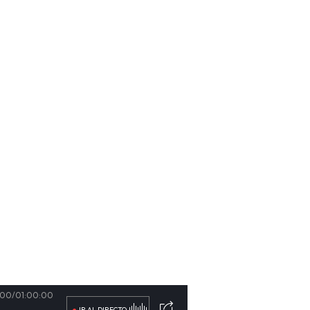
:00
/
01:00:00
IR AL DIRECTO