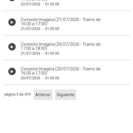
22/07/2026
-
01:00:00
Conexión Imagina (21/07/2026 - Tramo de
16:00 a 17:00)
21/07/2026
-
01:00:00
Conexión Imagina (20/07/2026 - Tramo de
17:00 a 18:00)
21/07/2026
-
01:00:00
Conexión Imagina (20/07/2026 - Tramo de
16:00 a 17:00)
20/07/2026
-
01:00:00
página 3 de 470
Anterior
Siguiente