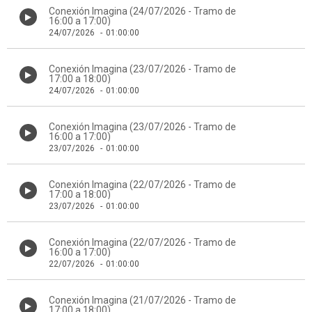
Conexión Imagina (24/07/2026 - Tramo de
16:00 a 17:00)
24/07/2026
-
01:00:00
Conexión Imagina (23/07/2026 - Tramo de
17:00 a 18:00)
24/07/2026
-
01:00:00
Conexión Imagina (23/07/2026 - Tramo de
16:00 a 17:00)
23/07/2026
-
01:00:00
Conexión Imagina (22/07/2026 - Tramo de
17:00 a 18:00)
23/07/2026
-
01:00:00
Conexión Imagina (22/07/2026 - Tramo de
16:00 a 17:00)
22/07/2026
-
01:00:00
Conexión Imagina (21/07/2026 - Tramo de
17:00 a 18:00)